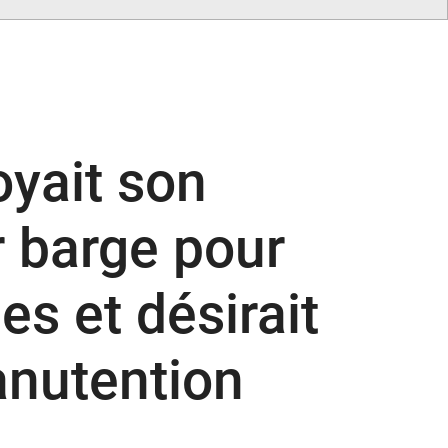
oyait son
 barge pour
es et désirait
anutention