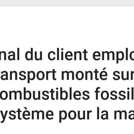
final du client empl
ransport monté sur
combustibles fossil
système pour la m