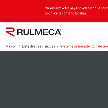
Produits
Applications
Entreprise
Choisissez votre pays et votre langue préf
pour voir le contenu localisé.
Aperçu en vrac
Applications en vrac
À propos de nous
Aperçu sur la charge isolée
Applications en charges isolées
Mission et vision
Maison
Liste des cas cliniques
Système de manutention de céré
Valeurs
Sociétés du groupe
Durabilité
Services