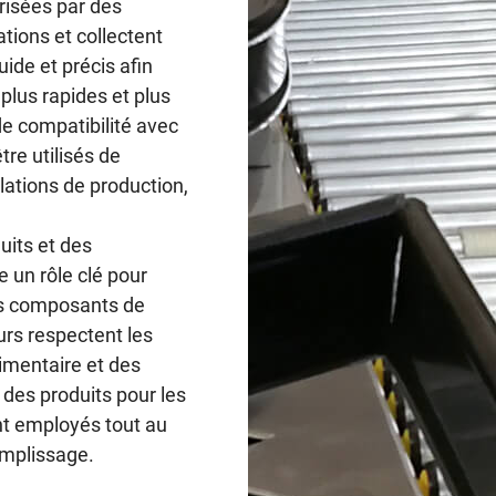
érisées par des
tions et collectent
ide et précis afin
 plus rapides et plus
de compatibilité avec
re utilisés de
lations de production,
uits et des
 un rôle clé pour
es composants de
rs respectent les
limentaire et des
é des produits pour les
nt employés tout au
emplissage.