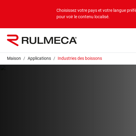
Produits
Applications
Entreprise
Choisissez votre pays et votre langue préf
pour voir le contenu localisé.
Aperçu en vrac
Applications en vrac
À propos de nous
Aperçu sur la charge isolée
Applications en charges isolées
Mission et vision
Maison
Applications
Industries des boissons
Valeurs
Sociétés du groupe
Durabilité
Services