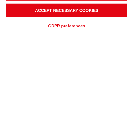
ACCEPT NECESSARY COOKIES
GDPR preferences
DEMANDE DE DEVIS
DEMANDE D'ASSISTANCE
Différentes conceptions et
configurations de tambours
moteurs pour convoyeurs
La vaste production de Rulmeca comprend une
gamme complète et
polyvalente de tambours moteurs pour convoyeurs
en raison du
rôle clé que jouent les composants d’entraînement dans le
fonctionnement de ces systèmes de manutention. En garantie de