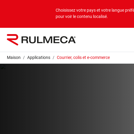
Produits
Applications
Entreprise
Choisissez votre pays et votre langue préf
pour voir le contenu localisé.
Aperçu en vrac
Applications en vrac
À propos de nous
Aperçu sur la charge isolée
Applications en charges isolées
Mission et vision
Maison
Applications
Courrier, colis et e-commerce
Valeurs
Sociétés du groupe
Durabilité
Services