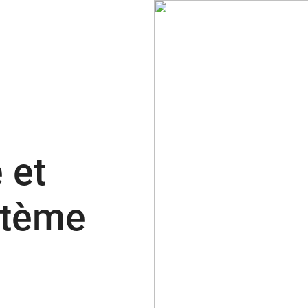
 et
ystème