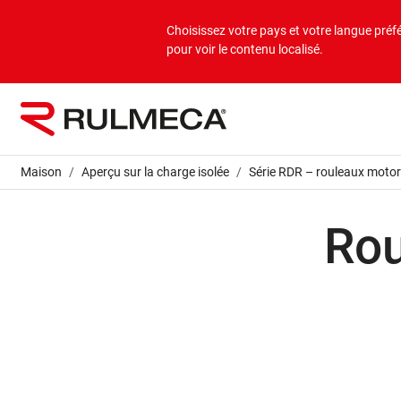
Produits
Applications
Entreprise
Choisissez votre pays et votre langue préf
pour voir le contenu localisé.
Aperçu en vrac
Applications en vrac
À propos de nous
Aperçu sur la charge isolée
Applications en charges isolées
Mission et vision
Maison
Aperçu sur la charge isolée
Série RDR – rouleaux motor
Valeurs
Rou
Sociétés du groupe
Durabilité
Services