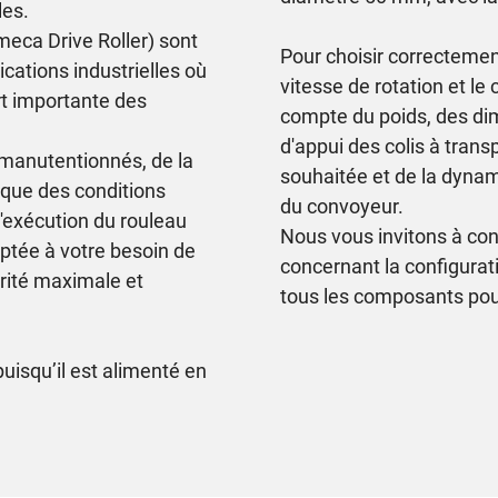
les.
eca Drive Roller) sont
Pour choisir correctement
ications industrielles où
vitesse de rotation et le 
rt importante des
compte du poids, des di
d'appui des colis à transp
 manutentionnés, de la
souhaitée et de la dyna
i que des conditions
du convoyeur.
l'exécution du rouleau
Nous vous invitons à co
ptée à votre besoin de
concernant la configurat
rité maximale et
tous les composants pouv
uisqu’il est alimenté en