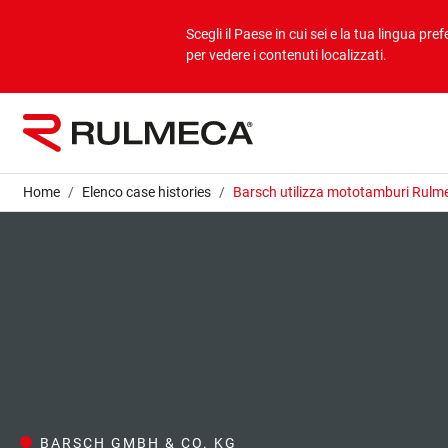
Prodotti
Applicazioni
Profilo aziendale
Scegli il Paese in cui sei e la tua lingua prefe
per vedere i contenuti localizzati.
Bulk overview
Applicazioni Bulk
Profilo aziendale
Unit overview
Applicazioni Unit
Mission & vision
Home
Elenco case histories
Barsch utilizza mototamburi Rulm
Valori
Aziende del gruppo
Sostenibilità
Servizi
BARSCH GMBH & CO. KG