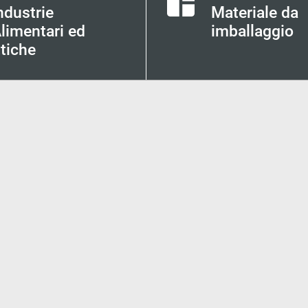
ndustrie
Materiale da
limentari ed
imballaggio
ttiche