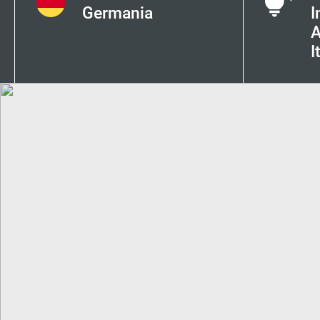
Germania
I
A
I