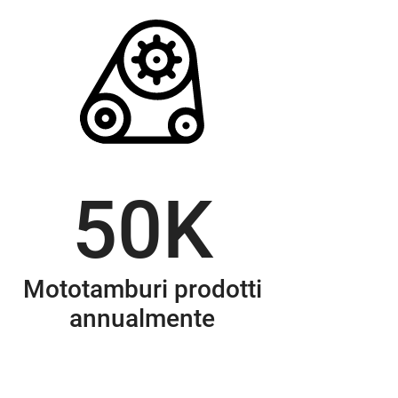
50
K
Mototamburi prodotti
annualmente