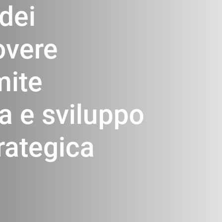
dei
overe
mite
ca e sviluppo
rategica