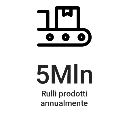
5
Mln
Rulli prodotti
annualmente