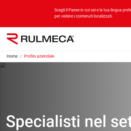
Prodotti
Applicazioni
Scegli il Paese in cui sei e la tua lingua prefe
per vedere i contenuti localizzati.
Bulk overview
Applicazioni Bulk
Unit overview
Applicazioni Unit
Home
Profilo aziendale
Specialisti nel se