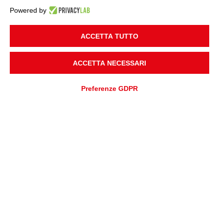
Powered by
ACCETTA TUTTO
ACCETTA NECESSARI
Preferenze GDPR
RICHIESTA PREVENTIVO
RICHIESTA ASSISTENZA
LA TUA CARRIERA IN RULMECA
Rivela il tuo stile. Unisciti al
nostro viaggio