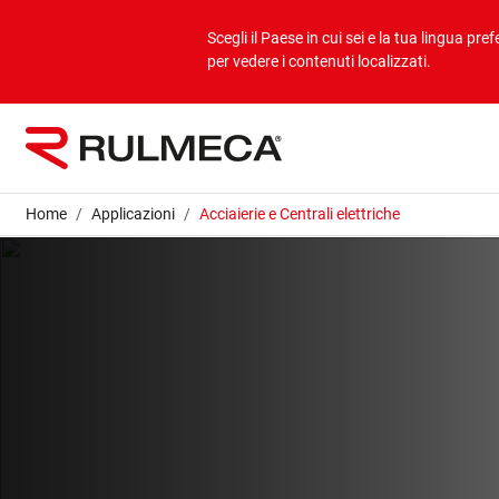
Prodotti
Applicazioni
Profilo aziendale
Scegli il Paese in cui sei e la tua lingua prefe
per vedere i contenuti localizzati.
Bulk overview
Applicazioni Bulk
Profilo aziendale
Unit overview
Applicazioni Unit
Mission & vision
Home
Applicazioni
Acciaierie e Centrali elettriche
Valori
Aziende del gruppo
Sostenibilità
Servizi