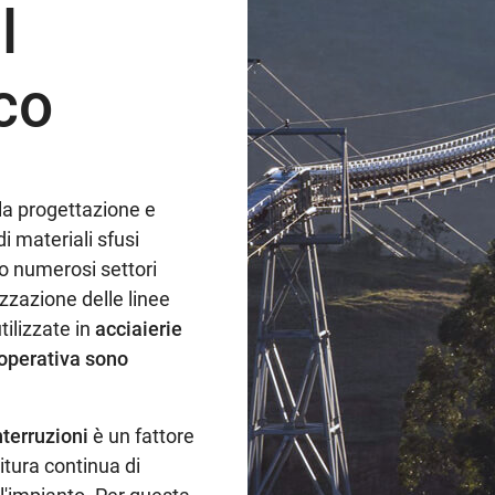
l
co
a progettazione e
 materiali sfusi
no numerosi settori
izzazione delle linee
ilizzate in
acciaierie
à operativa sono
terruzioni
è un fattore
itura continua di