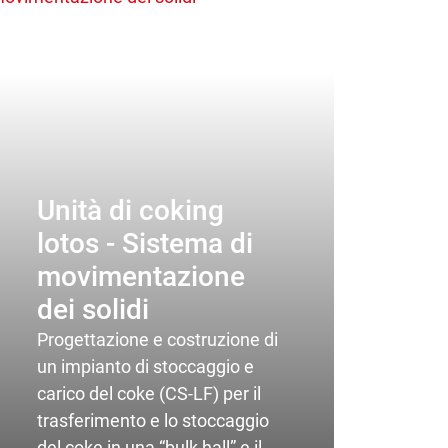
Unità di coking
lotos - Sistema di
movimentazione
R
dei solidi
b
Progettazione e costruzione di
4
un impianto di stoccaggio e
carico del coke (CS-LF) per il
Pro
trasferimento e lo stoccaggio
ele
del coke in una “bulk hall” e il
bi