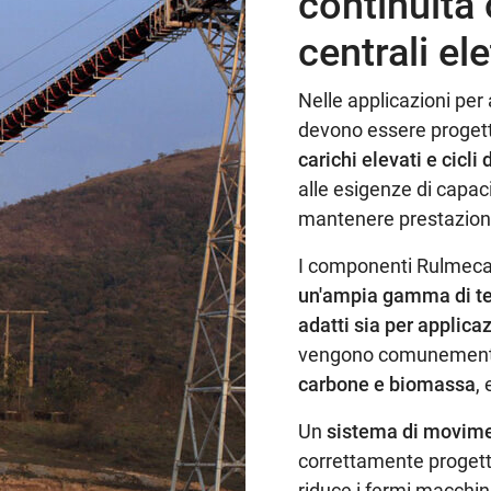
continuità 
centrali el
Nelle applicazioni per a
devono essere progett
carichi elevati e cicli 
alle esigenze di capa
mantenere prestazioni
I componenti Rulmeca 
un'ampia gamma di tem
adatti sia per applica
vengono comunemente ut
carbone e biomassa
,
Un
sistema di movime
correttamente progetta
riduce i fermi macchin