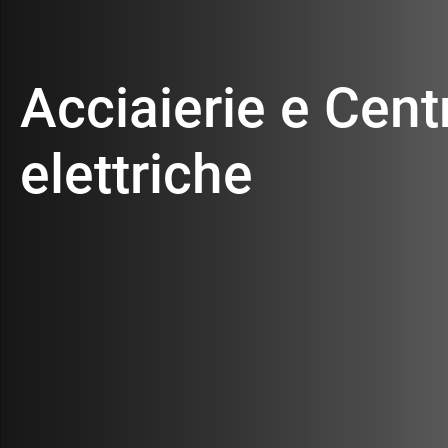
Lavora con noi
Acciaierie e Centr
Contatti
elettriche