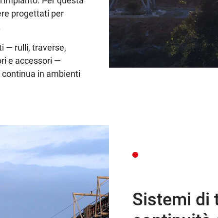
l'impianto. Per questa
ere progettati per
.
 rulli, traverse,
ri e accessori —
e continua in ambienti
Sistemi di 