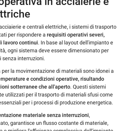
operativa in acciaierie e
ettriche
cciaierie e centrali elettriche, i sistemi di trasporto
ati per rispondere a
requisiti operativi severi,
di lavoro continui
. In base al layout dell'impianto e
cità, ogni sistema deve essere dimensionato per
 senza interruzioni.
per la movimentazione di materiali sono idonei a
perature e condizioni operative, risultando
zioni sotterranee che all'aperto
. Questi sistemi
ilizzati per il trasporto di materiali sfusi come
 essenziali per i processi di produzione energetica.
ntazione materiale senza interruzioni
,
to, garantisce un flusso costante di materiale,
a e migliora l'efficienza complessiva dell'impianto.