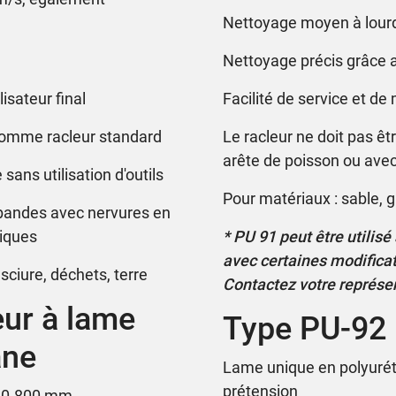
Nettoyage moyen à lour
Nettoyage précis grâce 
isateur final
Facilité de service et d
comme racleur standard
Le racleur ne doit pas ê
arête de poisson ou ave
ans utilisation d'outils
Pour matériaux : sable, g
 bandes avec nervures en
niques
* PU 91 peut être utilis
avec certaines modificat
 sciure, déchets, terre
Contactez votre représ
eur à lame
Type PU-92 
ane
Lame unique en polyuréth
prétension
320-800 mm.