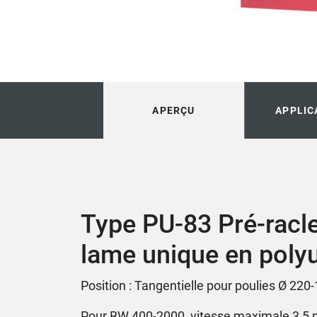
APERÇU
APPLIC
Type PU-83 Pré-racle
lame unique en poly
Position : Tangentielle pour poulies Ø 22
Pour BW 400-2000, vitesse maximale 3,5 