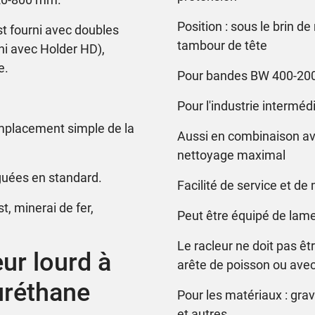
Position : sous le brin 
t fourni avec doubles
tambour de tête
rni avec Holder HD),
e.
Pour bandes BW 400-200
Pour l'industrie intermé
emplacement simple de la
Aussi en combinaison ave
nettoyage maximal
nguées en standard.
Facilité de service et d
st, minerai de fer,
Peut être équipé de lam
Le racleur ne doit pas ê
ur lourd à
arête de poisson ou ave
uréthane
Pour les matériaux : gravi
et autres