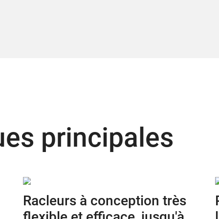
ues principales
Racleurs à conception très
flexible et efficace, jusqu'à