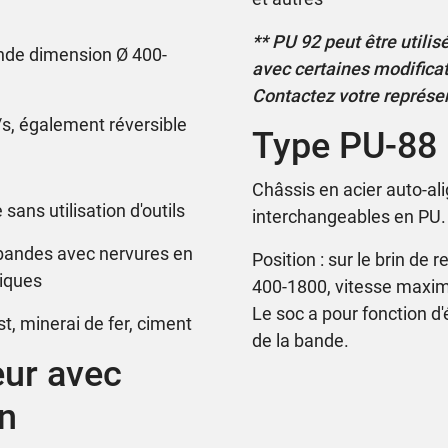
** PU 92 peut être utili
ande dimension Ø 400-
avec certaines modificat
Contactez votre représ
s, également réversible
Type PU-88 
Châssis en acier auto-al
ans utilisation d'outils
interchangeables en PU.
 bandes avec nervures en
Position : sur le brin d
niques
400-1800, vitesse maxim
Le soc a pour fonction d'
st, minerai de fer, ciment
de la bande.
eur avec
n