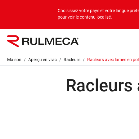
Produits
Applications
Entreprise
Choisissez votre pays et votre langue préf
pour voir le contenu localisé.
Aperçu en vrac
Applications en vrac
À propos de nous
Aperçu sur la charge isolée
Applications en charges isolées
Mission et vision
Maison
Aperçu en vrac
Racleurs
Racleurs avec lames en po
Valeurs
Racleurs
Sociétés du groupe
Durabilité
Services