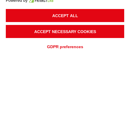
Powered by
ACCEPT ALL
ACCEPT NECESSARY COOKIES
GDPR preferences
AJOUTER À
Devis rapide
DEMANDE DE DEVIS
DEMANDE D'ASSISTANCE
APERÇU
APPLICATIONS
Compacité et efficacité :
rouleaux coniques série KRF