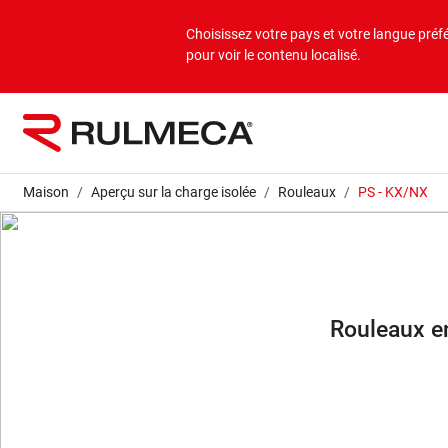
Produits
Applications
Entreprise
Choisissez votre pays et votre langue préf
pour voir le contenu localisé.
Aperçu en vrac
Applications en vrac
À propos de nous
Aperçu sur la charge isolée
Applications en charges isolées
Mission et vision
Maison
Aperçu sur la charge isolée
Rouleaux
PS - KX/NX
Valeurs
Sociétés du groupe
Rouleaux e
Durabilité
Services