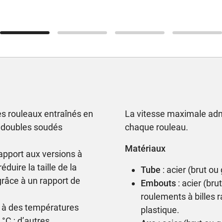
s rouleaux entraînés en
La vitesse maximale adm
u doubles soudés
chaque rouleau.
Matériaux
apport aux versions à
duire la taille de la
Tube
: acier (brut ou
grâce à un rapport de
Embouts
: acier (bru
roulements à billes r
n à des températures
plastique.
°C ; d’autres