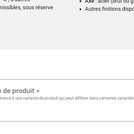
Axe
: acier (brut ou 
issibles, sous réserve
Autres finitions dis
n de produit »
érence à une variante de produit qui peut différer dans certaines caractér