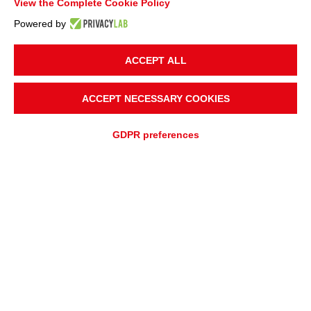
View the Complete Cookie Policy
Powered by
ACCEPT ALL
ACCEPT NECESSARY COOKIES
LOCALISATION DU PROJET
Italie
GDPR preferences
APPLICATION
Installations de recyclage et de démolition,
criblage et concassage
DEMANDE DE DEVIS
DEMANDE D'ASSISTANCE