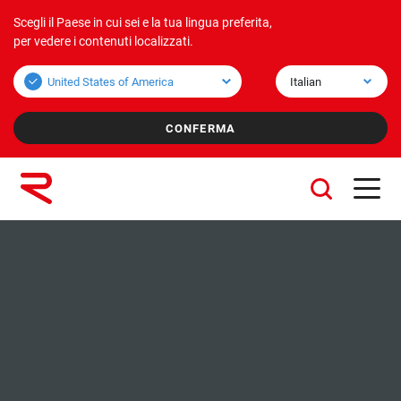
Scegli il Paese in cui sei e la tua lingua preferita,
Prodotti
Applicazioni
Profilo aziendale
per vedere i contenuti localizzati.
Bulk overview
Applicazioni Bulk
Profilo aziendale
Unit overview
Applicazioni Unit
Mission & vision
Valori
Aziende del gruppo
Sostenibilità
Servizi
Lavora con noi