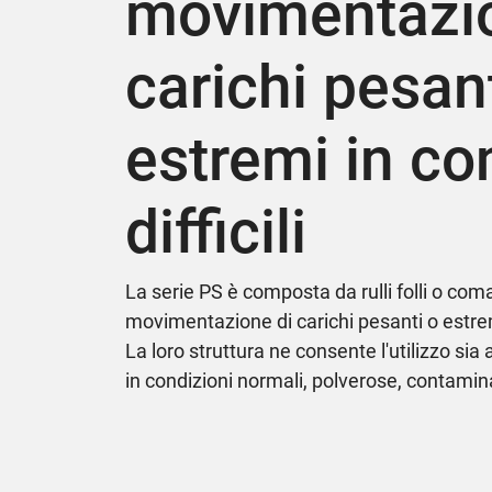
movimentazio
carichi pesan
estremi in co
difficili
La serie PS è composta da rulli folli o com
movimentazione di carichi pesanti o est
La loro struttura ne consente l'utilizzo sia a
in condizioni normali, polverose, contami