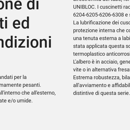
ne di
UNIBLOC. I cuscinetti radia
6204-6205-6206-6308 e s
ti ed
La lubrificazione dei cus
protezione interna che c
ndizioni
una tenuta esterna a labi
stata applicata questa so
termoplastico anticorros
L'albero è in acciaio, gene
vite o in alternativa fresa
andati per la
Estrema robustezza, bila
remamente pesanti.
all'avviamento e affidabi
ll'interno che all'esterno,
distintive di questa serie
nate e/o umide.