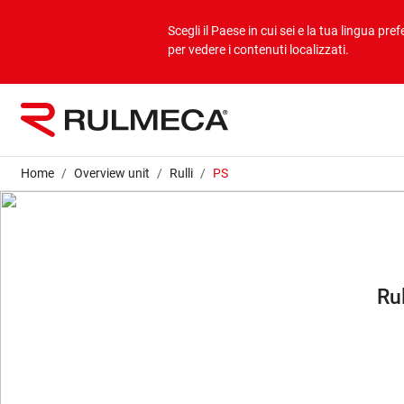
Prodotti
Applicazioni
Profilo aziendale
Scegli il Paese in cui sei e la tua lingua prefe
per vedere i contenuti localizzati.
Bulk overview
Applicazioni Bulk
Profilo aziendale
Unit overview
Applicazioni Unit
Mission & vision
Home
Overview unit
Rulli
PS
Valori
Aziende del gruppo
Ru
Sostenibilità
Servizi