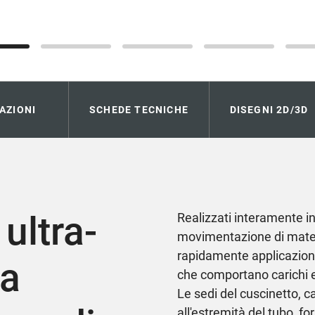
AZIONI
SCHEDE TECNICHE
DISEGNI 2D/3D
 ultra-
Realizzati interamente in 
movimentazione di materi
rapidamente applicazione i
la
che comportano carichi
Le sedi del cuscinetto, 
all'estremità del tubo, 