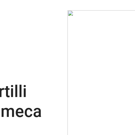
tilli
ulmeca