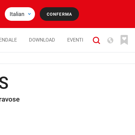
IENDALE
DOWNLOAD
EVENTI
S
gravose