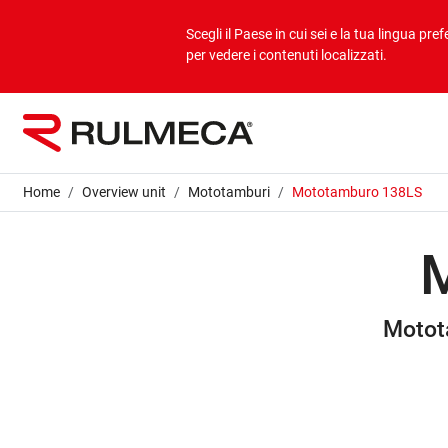
Prodotti
Applicazioni
Profilo aziendale
Scegli il Paese in cui sei e la tua lingua prefe
per vedere i contenuti localizzati.
Bulk overview
Applicazioni Bulk
Profilo aziendale
Unit overview
Applicazioni Unit
Mission & vision
Home
Overview unit
Mototamburi
Mototamburo 138LS
Valori
Aziende del gruppo
Motota
Sostenibilità
Servizi