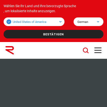
Wählen Sie Ihr Land und Ihre bevorzugte Sprache
Produkte
Anwendungen
Unternehmen
, um lokalisierte Inhalte anzuzeigen.
Schüttgutprodukte
Schüttgutanwendungen
Über uns
Stückgutprodukte
Anwendungseinheit
Mission und Vision
Werte
Konzernunternehmen
Nachhaltigkeit
Leistungen
Karriere