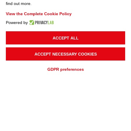
find out more.
View the Complete Cookie Policy
Powered by
ACCEPT ALL
PROJEKTSTANDORT
Italien
ACCEPT NECESSARY COOKIES
ANWENDUNG
GDPR preferences
Lebensmittel- und Fischverarbeitung
FÖRDERMATERIAL
Obst und Gemüse
ANGEBOTSANFRAGE
UNTERSTÜTZUNGSANFRAGE