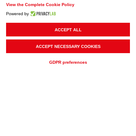
View the Complete Cookie Policy
Powered by
ACCEPT ALL
ACCEPT NECESSARY COOKIES
GDPR preferences
HINZUFÜGEN ZU
Schnelles Angebot
ANGEBOTSANFRAGE
UNTERSTÜTZUNGSANFRAGE
ÜBERBLICK
ANWENDUNGEN
Die Versionen MPS/Qx und SM bieten stahlangetriebene Rollen mit