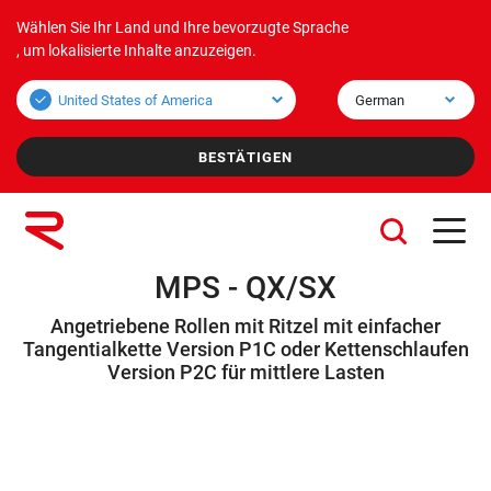
Wählen Sie Ihr Land und Ihre bevorzugte Sprache
Produkte
Anwendungen
Unternehmen
, um lokalisierte Inhalte anzuzeigen.
Schüttgutprodukte
Schüttgutanwendungen
Über uns
Stückgutprodukte
Anwendungseinheit
Mission und Vision
Werte
Konzernunternehmen
MPS - QX/SX
Angetriebene Rollen mit Ritzel mit einfacher
Nachhaltigkeit
Tangentialkette Version P1C oder Kettenschlaufen
Version P2C für mittlere Lasten
Leistungen
Karriere