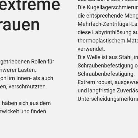
 extreme
Die Kugellagerschmierung
die entsprechende Menge
 rauen
Mehrfach-Zentrifugal-La
diese Labyrinthlösung a
thermoplastischem Mater
verwendet.
Die Welle ist aus Stahl, 
ngetriebenen Rollen für
Schraubenbefestigung ode
hwerer Lasten.
Schraubenbefestigung.
ohl im Innen- als auch
Extrem robust, ausgewuch
gen, verschmutzten
und langfristige Zuverläs
Unterscheidungsmerkmal
nd haben sich aus dem
wickelt und finden