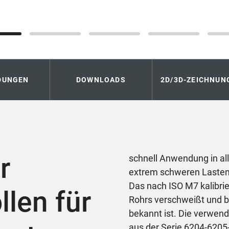
DUNGEN
DOWNLOADS
2D/3D-ZEICHNUN
r
schnell Anwendung in al
extrem schweren Lasten
Das nach ISO M7 kalibri
llen für
Rohrs verschweißt und bi
bekannt ist. Die verwen
aus der Serie 6204-6205