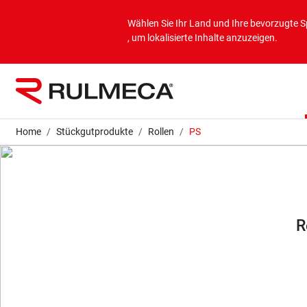
Produkte
Anwendungen
Unternehmen
Wählen Sie Ihr Land und Ihre bevorzugte 
, um lokalisierte Inhalte anzuzeigen.
Schüttgutprodukte
Schüttgutanwendungen
Über uns
Stückgutprodukte
Anwendungseinheit
Mission und Vision
Home
Stückgutprodukte
Rollen
PS
Werte
Konzernunternehmen
R
Nachhaltigkeit
Leistungen