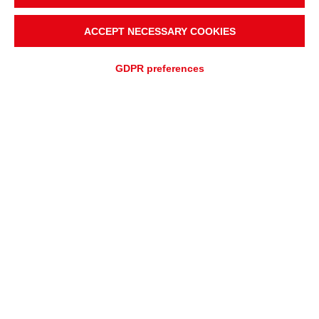
ACCEPT NECESSARY COOKIES
GDPR preferences
SOLICITUD DE COTIZACIÓN
SOLICITUD DE ASISTENCIA
CARRERAS
Oportunidades de trabajo