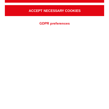
ACCEPT NECESSARY COOKIES
GDPR preferences
SOLICITUD DE COTIZACIÓN
SOLICITUD DE ASISTENCIA
CARRERAS
Oportunidades de trabajo