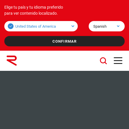
Elige tu país y tu idioma preferido
Productos
Aplicaciones
Corporativo
para ver contenido localizado.
Visión general Bulk
Transporte a Granel
Sobre nosotros
Visión general Unit
Transporte Cargas Unitarias
Misión y Visión
Valores
Empresas del grupo
Sostenibilidad
Servicios
Carreras