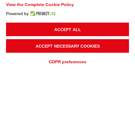
View the Complete Cookie Policy
Powered by
ACCEPT ALL
UBICACIÓN DEL PROYECTO
Tailandia
ACCEPT NECESSARY COOKIES
SOLICITUD
GDPR preferences
Acero y Plantas de Energía
TRANSPORTE DE MATERIAL
Carbón
SOLICITUD DE COTIZACIÓN
SOLICITUD DE ASISTENCIA