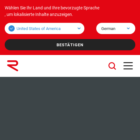
Wählen Sie Ihr Land und Ihre bevorzugte Sprache
Produkte
Anwendungen
Unternehmen
, um lokalisierte Inhalte anzuzeigen.
Schüttgutprodukte
Schüttgutanwendungen
Über uns
Stückgutprodukte
Anwendungseinheit
Mission und Vision
Werte
Konzernunternehmen
Nachhaltigkeit
Leistungen
Karriere