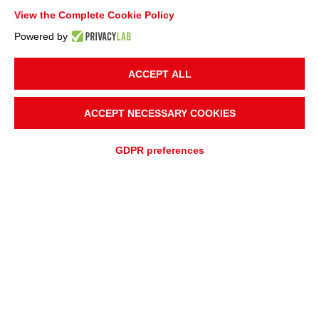
View the Complete Cookie Policy
Powered by
ACCEPT ALL
PROJEKTSTANDORT
Schweden
ACCEPT NECESSARY COOKIES
ANWENDUNG
GDPR preferences
Recycling, Zerkleinern und Sieben
FÖRDERMATERIAL
Metalle
ANGEBOTSANFRAGE
UNTERSTÜTZUNGSANFRAGE